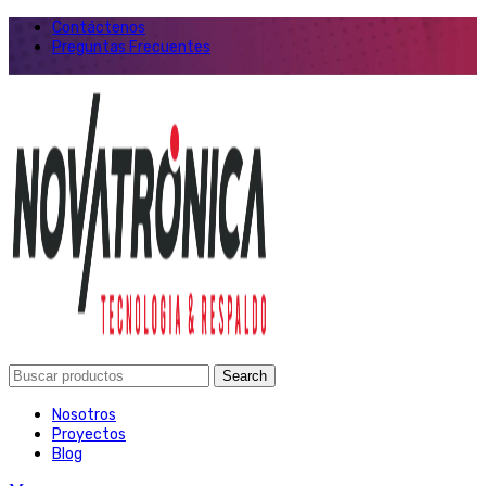
Contáctenos
Preguntas Frecuentes
Search
Nosotros
Proyectos
Blog