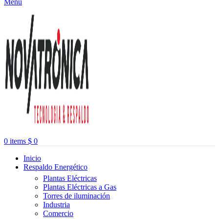
Menu
0
items
$
0
Inicio
Respaldo Energético
Plantas Eléctricas
Plantas Eléctricas a Gas
Torres de iluminación
Industria
Comercio