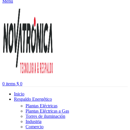
Menu
0
items
$
0
Inicio
Respaldo Energético
Plantas Eléctricas
Plantas Eléctricas a Gas
Torres de iluminación
Industria
Comercio