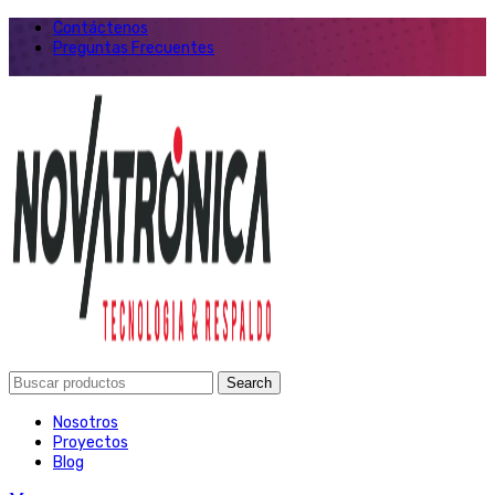
Contáctenos
Preguntas Frecuentes
Search
Nosotros
Proyectos
Blog