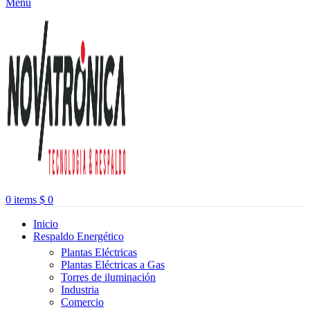
Menu
0
items
$
0
Inicio
Respaldo Energético
Plantas Eléctricas
Plantas Eléctricas a Gas
Torres de iluminación
Industria
Comercio