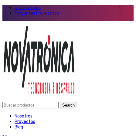
Contáctenos
Preguntas Frecuentes
Search
Nosotros
Proyectos
Blog