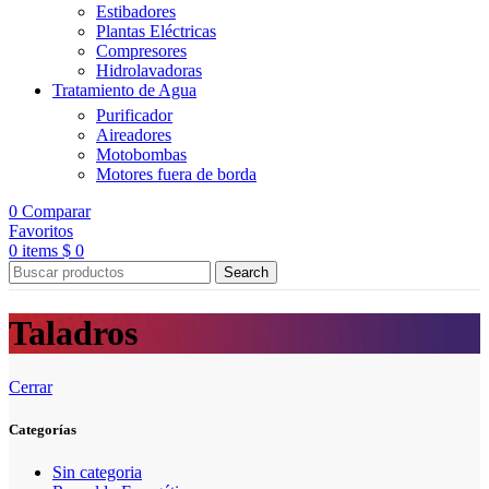
Estibadores
Plantas Eléctricas
Compresores
Hidrolavadoras
Tratamiento de Agua
Purificador
Aireadores
Motobombas
Motores fuera de borda
0
Comparar
Favoritos
0
items
$
0
Search
Taladros
Cerrar
Categorías
Sin categoria