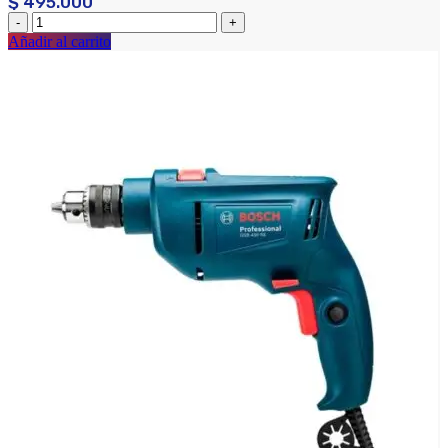
$
495.000
Añadir al carrito