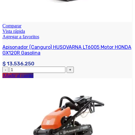
Comparar
Vista rápida
Agregar a favoritos
Apisonador (Canguro) HUSQVARNA LT6005 Motor HONDA
GX120R Gasolina
$
13.536.250
Añadir al carrito