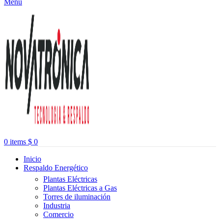
Menu
0
items
$
0
Inicio
Respaldo Energético
Plantas Eléctricas
Plantas Eléctricas a Gas
Torres de iluminación
Industria
Comercio