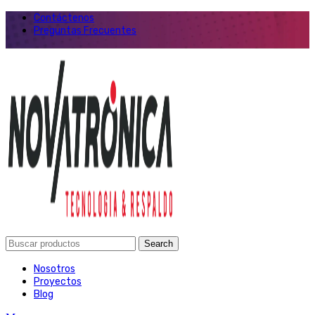
Contáctenos
Preguntas Frecuentes
Search
Nosotros
Proyectos
Blog