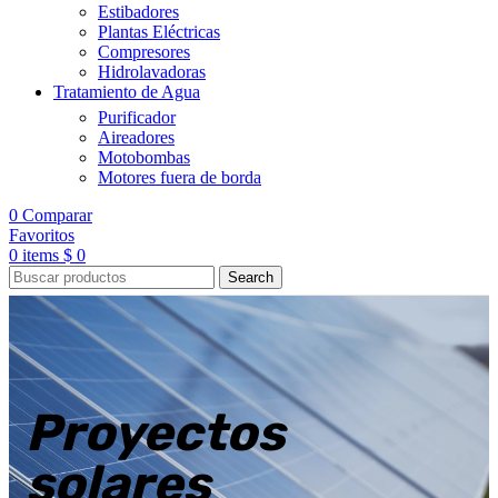
Estibadores
Plantas Eléctricas
Compresores
Hidrolavadoras
Tratamiento de Agua
Purificador
Aireadores
Motobombas
Motores fuera de borda
0
Comparar
Favoritos
0
items
$
0
Search
Proyectos
solares