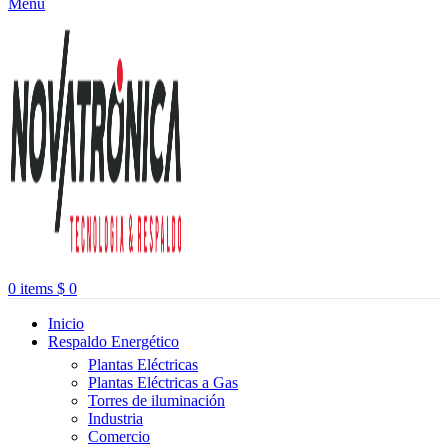
Menu
0
items
$
0
Inicio
Respaldo Energético
Plantas Eléctricas
Plantas Eléctricas a Gas
Torres de iluminación
Industria
Comercio