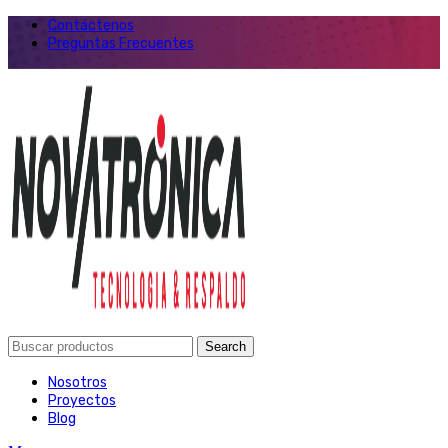
Contáctenos
Preguntas Frecuentes
Search
Nosotros
Proyectos
Blog