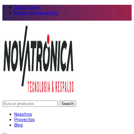
Contáctenos
Preguntas Frecuentes
Search
Nosotros
Proyectos
Blog