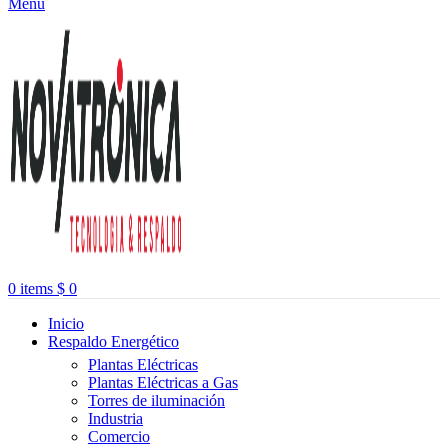
Menu
0
items
$
0
Inicio
Respaldo Energético
Plantas Eléctricas
Plantas Eléctricas a Gas
Torres de iluminación
Industria
Comercio