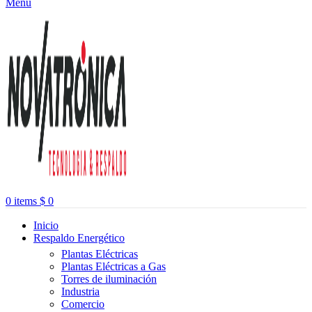
Menu
0
items
$
0
Inicio
Respaldo Energético
Plantas Eléctricas
Plantas Eléctricas a Gas
Torres de iluminación
Industria
Comercio