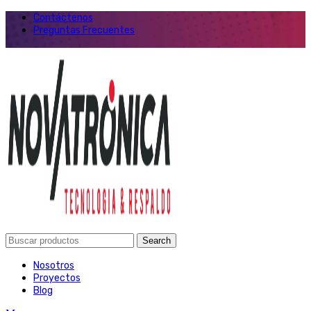
Contáctenos
Preguntas Frecuentes
Search
Nosotros
Proyectos
Blog