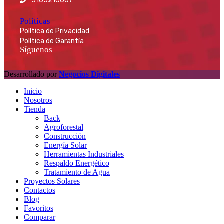
3105216007
Políticas
Política de Privacidad
Política de Garantía
Síguenos
Desarrollado por
Negocios Digitales
Inicio
Nosotros
Tienda
Back
Agroforestal
Construcción
Energía Solar
Herramientas Industriales
Respaldo Energético
Tratamiento de Agua
Proyectos Solares
Contactos
Blog
Favoritos
Comparar