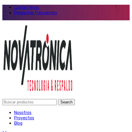
Contáctenos
Preguntas Frecuentes
Search
Nosotros
Proyectos
Blog