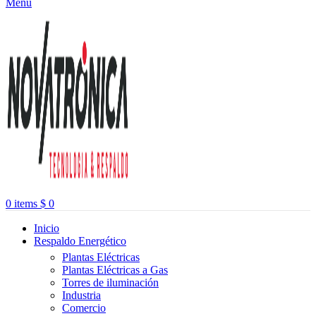
Menu
0
items
$
0
Inicio
Respaldo Energético
Plantas Eléctricas
Plantas Eléctricas a Gas
Torres de iluminación
Industria
Comercio