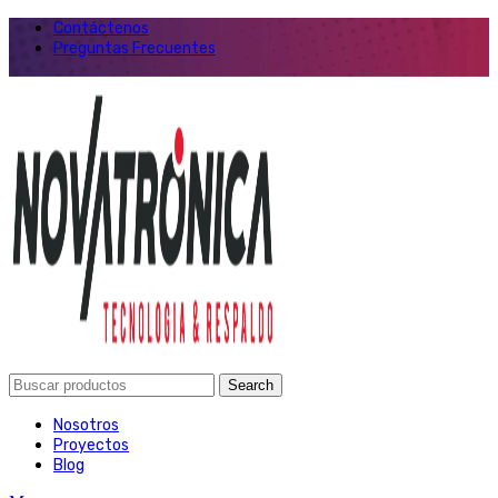
Contáctenos
Preguntas Frecuentes
Search
Nosotros
Proyectos
Blog