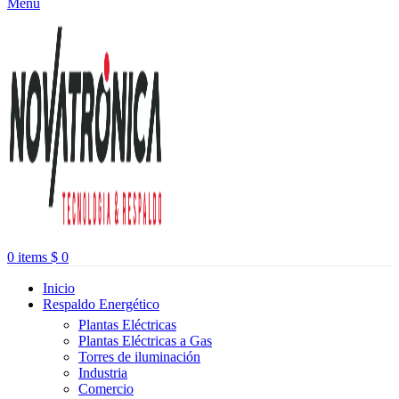
Menu
0
items
$
0
Inicio
Respaldo Energético
Plantas Eléctricas
Plantas Eléctricas a Gas
Torres de iluminación
Industria
Comercio