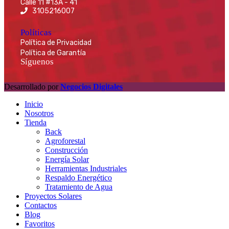
Calle 11 #13A - 41
3105216007
Políticas
Política de Privacidad
Política de Garantía
Síguenos
Desarrollado por
Negocios Digitales
Inicio
Nosotros
Tienda
Back
Agroforestal
Construcción
Energía Solar
Herramientas Industriales
Respaldo Energético
Tratamiento de Agua
Proyectos Solares
Contactos
Blog
Favoritos