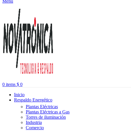
Menu
0
items
$
0
Inicio
Respaldo Energético
Plantas Eléctricas
Plantas Eléctricas a Gas
Torres de iluminación
Industria
Comercio