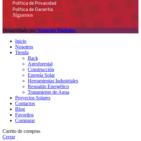
Política de Privacidad
Política de Garantía
Síguenos
Desarrollado por
Negocios Digitales
Inicio
Nosotros
Tienda
Back
Agroforestal
Construcción
Energía Solar
Herramientas Industriales
Respaldo Energético
Tratamiento de Agua
Proyectos Solares
Contactos
Blog
Favoritos
Comparar
Carrito de compras
Cerrar