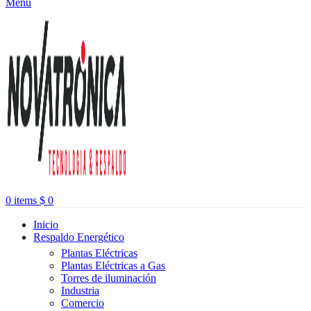
Menu
0
items
$
0
Inicio
Respaldo Energético
Plantas Eléctricas
Plantas Eléctricas a Gas
Torres de iluminación
Industria
Comercio