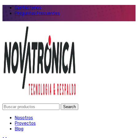
Contáctenos
Preguntas Frecuentes
Search
Nosotros
Proyectos
Blog