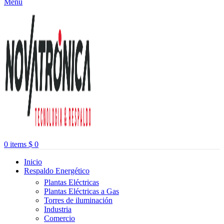
Menu
0
items
$
0
Inicio
Respaldo Energético
Plantas Eléctricas
Plantas Eléctricas a Gas
Torres de iluminación
Industria
Comercio