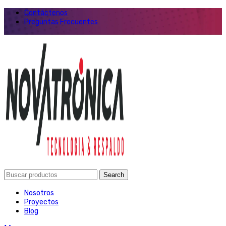
Contáctenos
Preguntas Frecuentes
Search
Nosotros
Proyectos
Blog