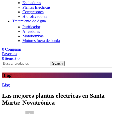
Estibadores
Plantas Eléctricas
Compresores
Hidrolavadoras
Tratamiento de Agua
Purificador
Aireadores
Motobombas
Motores fuera de borda
0
Comparar
Favoritos
0
items
$
0
Search
Blog
Blog
Las mejores plantas eléctricas en Santa
Marta: Novatrónica