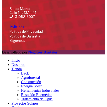
Santa Marta
Calle 11 #13A - 41
3105216007
Políticas
Política de Privacidad
Política de Garantía
Síguenos
Desarrollado por
Negocios Digitales
Inicio
Nosotros
Tienda
Back
Agroforestal
Construcción
Energía Solar
Herramientas Industriales
Respaldo Energético
Tratamiento de Agua
Proyectos Solares