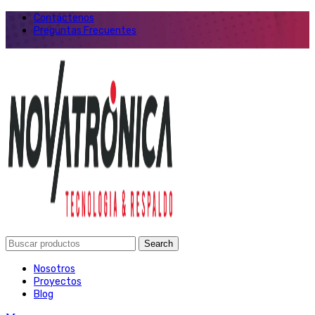
Contáctenos
Preguntas Frecuentes
Search
Nosotros
Proyectos
Blog