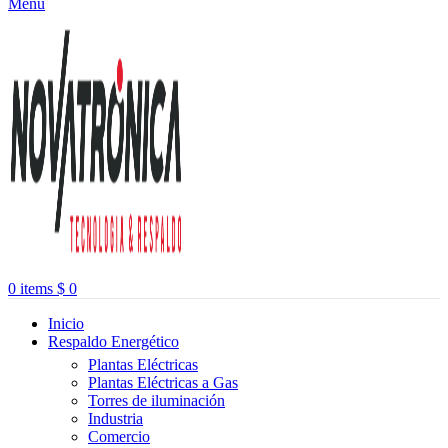
Menu
0
items
$
0
Inicio
Respaldo Energético
Plantas Eléctricas
Plantas Eléctricas a Gas
Torres de iluminación
Industria
Comercio