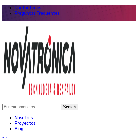
Contáctenos
Preguntas Frecuentes
Search
Nosotros
Proyectos
Blog