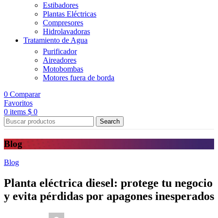
Estibadores
Plantas Eléctricas
Compresores
Hidrolavadoras
Tratamiento de Agua
Purificador
Aireadores
Motobombas
Motores fuera de borda
0
Comparar
Favoritos
0
items
$
0
Search
Blog
Blog
Planta eléctrica diesel: protege tu negocio
y evita pérdidas por apagones inesperados