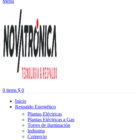
Menu
0
items
$
0
Inicio
Respaldo Energético
Plantas Eléctricas
Plantas Eléctricas a Gas
Torres de iluminación
Industria
Comercio