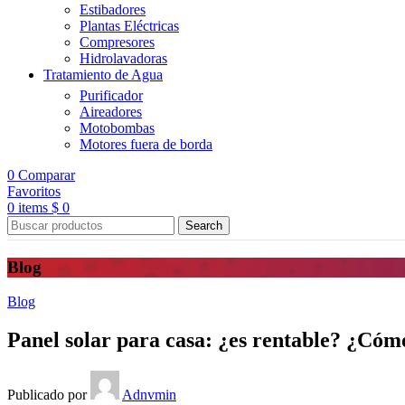
Estibadores
Plantas Eléctricas
Compresores
Hidrolavadoras
Tratamiento de Agua
Purificador
Aireadores
Motobombas
Motores fuera de borda
0
Comparar
Favoritos
0
items
$
0
Search
Blog
Blog
Panel solar para casa: ¿es rentable? ¿Cóm
Publicado por
Adnvmin