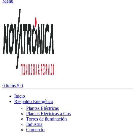
Menu
0
items
$
0
Inicio
Respaldo Energético
Plantas Eléctricas
Plantas Eléctricas a Gas
Torres de iluminación
Industria
Comercio