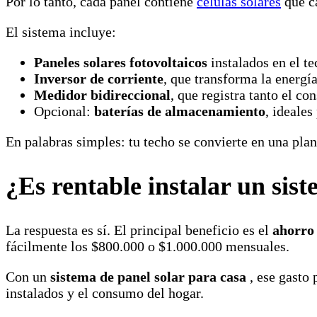
Por lo tanto, cada panel contiene
células solares
que ca
El sistema incluye:
Paneles solares fotovoltaicos
instalados en el te
Inversor de corriente
, que transforma la energía
Medidor bidireccional
, que registra tanto el c
Opcional:
baterías de almacenamiento
, ideales
En palabras simples: tu techo se convierte en una pla
¿Es rentable instalar un sis
La respuesta es sí. El principal beneficio es el
ahorro 
fácilmente los $800.000 o $1.000.000 mensuales.
Con un
sistema de panel solar para casa
, ese gasto
instalados y el consumo del hogar.