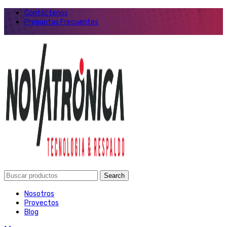
Contáctenos
Preguntas Frecuentes
Search
Nosotros
Proyectos
Blog