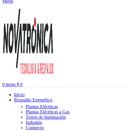
Menu
0
items
$
0
Inicio
Respaldo Energético
Plantas Eléctricas
Plantas Eléctricas a Gas
Torres de iluminación
Industria
Comercio