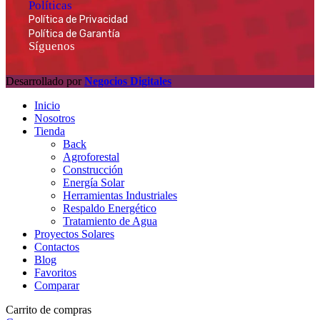
Políticas
Política de Privacidad
Política de Garantía
Síguenos
Desarrollado por
Negocios Digitales
Inicio
Nosotros
Tienda
Back
Agroforestal
Construcción
Energía Solar
Herramientas Industriales
Respaldo Energético
Tratamiento de Agua
Proyectos Solares
Contactos
Blog
Favoritos
Comparar
Carrito de compras