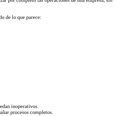
izar por completo las operaciones de una empresa, sin
do de lo que parece:
edan inoperativos.
añar procesos completos.