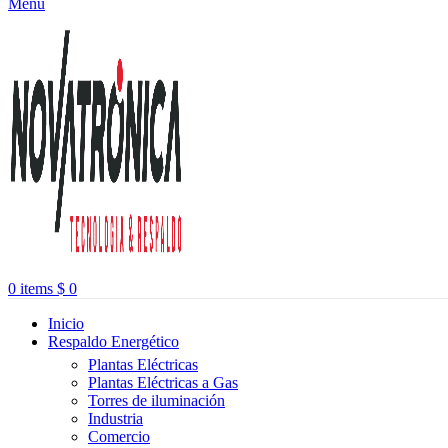
Menu
0
items
$
0
Inicio
Respaldo Energético
Plantas Eléctricas
Plantas Eléctricas a Gas
Torres de iluminación
Industria
Comercio